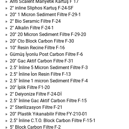
»
Anti Scalent Manyetik Kartuş F 17
»
2'' inline Sliphos Kartuş F-24-SF
»
20'' 1 Micron Sediment Filtre F-29-1
»
2'' Bio Seramic Filtre F-24
»
2'' Alkalin Filtre F-24-1
»
20'' 20 Micron Sediment Filtre F-29-20
»
20'' Cto Block Carbon Filtre F-30
»
10'' Resin Recine Filtre F-16
»
Gümüş İyonlu Post Carbon Filtre F-6
»
20'' Gac Aktif Carbon Filtre F-31
»
2.5'' İnline 5 Micron Sediment Filtre F-3
»
2.5'' İnline İon Resin Filtre F-13
»
2.5'' İnline 1 micron Sediment Filtre F-4
»
20'' İplik Filtre F1-20
»
2'' Deiyonize Filtre F-24-Dİ
»
2.5'' İnline Gac Aktif Carbon Filtre F-15
»
2'' Sterilizasyon Filtre F-21
»
20'' Plastik Yıkanabilir Filtre FY-210-01
»
2.5'' İnline C.T.O. Block Carbon Filtre F-15-1
»
5'' Block Carbon Filtre F-2