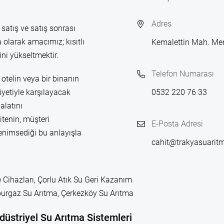
Adres
 satış ve satış sonrası
 olarak amacımız; kısıtlı
Kemalettin Mah. Me
ni yükseltmektir.
Telefon Numarası
otelin veya bir binanın
yetiyle karşılayacak
0532 220 76 33
alatını
itenin, müşteri
E-Posta Adresi
enimsediği bu anlayışla
cahit@trakyasuarit
 Cihazları, Çorlu Atık Su Geri Kazanım
leburgaz Su Arıtma, Çerkezköy Su Arıtma
düstriyel Su Arıtma Sistemleri