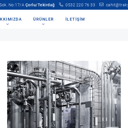
 Sok. No:17/A
Çorlu/Tekirdağ
0532 220 76 33
cahit@trak
KKIMIZDA
ÜRÜNLER
İLETIŞIM