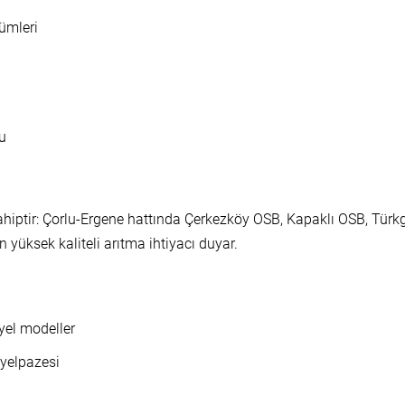
ümleri
nu
ahiptir: Çorlu-Ergene hattında Çerkezköy OSB, Kapaklı OSB, Türk
in yüksek kaliteli arıtma ihtiyacı duyar.
yel modeller
 yelpazesi