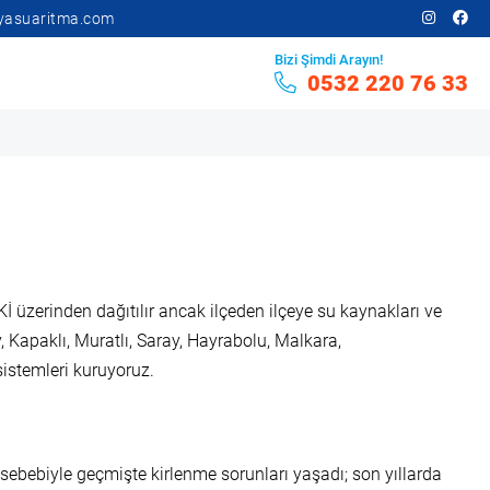
yasuaritma.com
Bizi Şimdi Arayın!
0532 220 76 33
Kİ üzerinden dağıtılır ancak ilçeden ilçeye su kaynakları ve
Kapaklı, Muratlı, Saray, Hayrabolu, Malkara,
sistemleri kuruyoruz.
ebebiyle geçmişte kirlenme sorunları yaşadı; son yıllarda