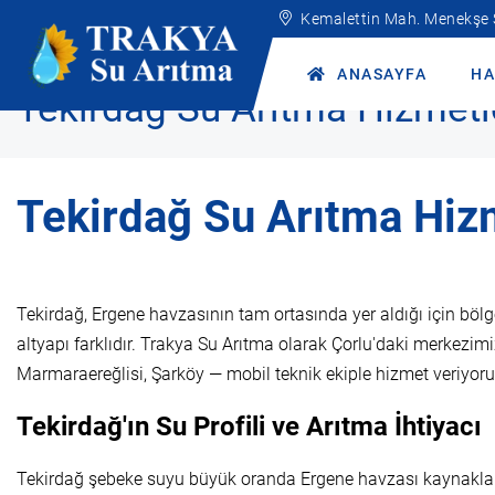
Kemalettin Mah. Menekşe
Anasayfa
Hakkımızda
Tekirdağ Su Arıtma Hizmetleri
ANASAYFA
HA
Tekirdağ Su Arıtma Hizmetl
Tekirdağ Su Arıtma Hiz
Tekirdağ, Ergene havzasının tam ortasında yer aldığı için bölge 
altyapı farklıdır. Trakya Su Arıtma olarak Çorlu'daki merkez
Marmaraereğlisi, Şarköy — mobil teknik ekiple hizmet veriyoru
Tekirdağ'ın Su Profili ve Arıtma İhtiyacı
Tekirdağ şebeke suyu büyük oranda Ergene havzası kaynakların