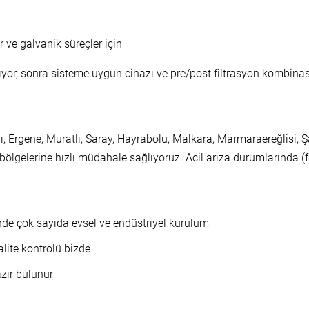
 ve galvanik süreçler için
rıyor, sonra sisteme uygun cihazı ve pre/post filtrasyon kombina
, Ergene, Muratlı, Saray, Hayrabolu, Malkara, Marmaraereğlisi, Ş
ölgelerine hızlı müdahale sağlıyoruz. Acil arıza durumlarında (f
de çok sayıda evsel ve endüstriyel kurulum
alite kontrolü bizde
zır bulunur