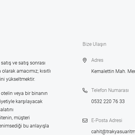
Bize Ulaşın
Adres
 satış ve satış sonrası
 olarak amacımız; kısıtlı
Kemalettin Mah. Me
ni yükseltmektir.
Telefon Numarası
otelin veya bir binanın
yetiyle karşılayacak
0532 220 76 33
alatını
itenin, müşteri
E-Posta Adresi
enimsediği bu anlayışla
cahit@trakyasuarit