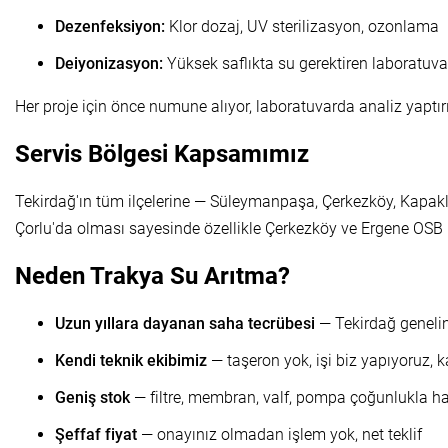
Dezenfeksiyon:
Klor dozaj, UV sterilizasyon, ozonlama
Deiyonizasyon:
Yüksek saflıkta su gerektiren laboratuvar
Her proje için önce numune alıyor, laboratuvarda analiz yaptı
Servis Bölgesi Kapsamımız
Tekirdağ'ın tüm ilçelerine — Süleymanpaşa, Çerkezköy, Kapaklı
Çorlu'da olması sayesinde özellikle Çerkezköy ve Ergene OSB b
Neden Trakya Su Arıtma?
Uzun yıllara dayanan saha tecrübesi
— Tekirdağ genelin
Kendi teknik ekibimiz
— taşeron yok, işi biz yapıyoruz, k
Geniş stok
— filtre, membran, valf, pompa çoğunlukla ha
Şeffaf fiyat
— onayınız olmadan işlem yok, net teklif