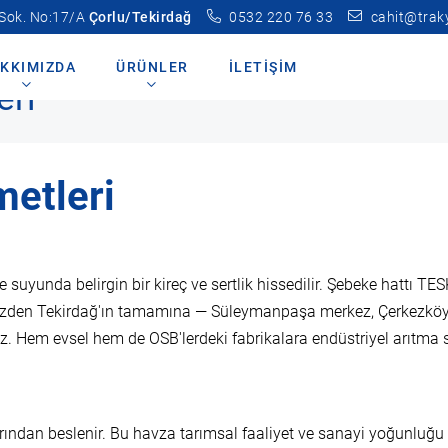
 Sok. No:17/A
Çorlu/Tekirdağ
0532 220 76 33
cahit@trak
KKIMIZDA
ÜRÜNLER
İLETIŞIM
eri
metleri
suyunda belirgin bir kireç ve sertlik hissedilir. Şebeke hattı TES
imizden Tekirdağ'ın tamamına — Süleymanpaşa merkez, Çerkezköy, 
z. Hem evsel hem de OSB'lerdeki fabrikalara endüstriyel arıtma 
dan beslenir. Bu havza tarımsal faaliyet ve sanayi yoğunluğu s