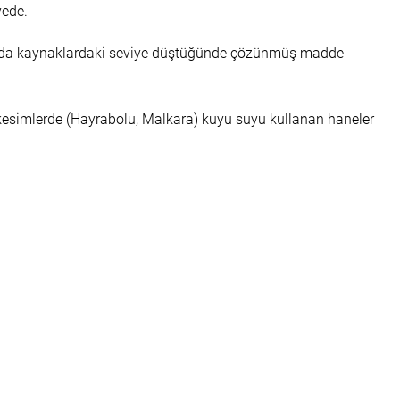
yede.
aylarında kaynaklardaki seviye düştüğünde çözünmüş madde
İç kesimlerde (Hayrabolu, Malkara) kuyu suyu kullanan haneler