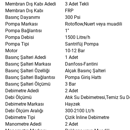
Membran Dış Kabı Adedi
3 Adet Tekli
Membran Dış Kabı
FRP
Basınç Dayanımı
300 Psi
Pompa Markası
Rotoflow,Nuert veya muadili
Pompa Bağlantısı
1''
Pompa Debisi
1500 Litre/h
Pompa Tipi
Santrifüj Pompa
Motor
10-12 Bar
Basınç Şalteri Adedi
1 Adet
Basınç Şalteri Markası
Danfoss-Fantini
Basınç Şalteri Özelliği
Alçak Basınç Şalteri
Basınç Şalteri Bağlantısı
Pompa Giriş Hattı
Basınç Şalteri Ölçümü
3 Bar
Debimetre Adedi
2 Adet
Debi Ölçümü
Atık Su Debimetresi,Temiz Su D
Debimetre Markası
Hayzek
Debi Ölçüm Aralığı
300-2100 Lt/h
Debimetre Tipi
Çizik İnline Debimetre
Manometre Adedi
2 Adet