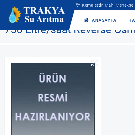
Kemalettin Mah. Menekşe
Anasayfa
Ürünler
Endüstriyel Hizmetlerimiz
Reverse Osmosi
ANASAYFA
HA
750 Litre/saat Reverse Os