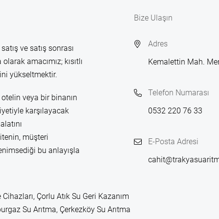
Bize Ulaşın
Adres
 satış ve satış sonrası
 olarak amacımız; kısıtlı
Kemalettin Mah. Me
ni yükseltmektir.
Telefon Numarası
otelin veya bir binanın
yetiyle karşılayacak
0532 220 76 33
alatını
itenin, müşteri
E-Posta Adresi
enimsediği bu anlayışla
cahit@trakyasuarit
 Cihazları, Çorlu Atık Su Geri Kazanım
leburgaz Su Arıtma, Çerkezköy Su Arıtma