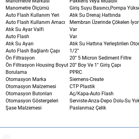
Manometre Markası
Pakkens veya Muadili
Manometre Ölçümü
Giriş Suyu Basıncı,Pompa Yüks
Auto Flash Kullanım Yeri
Atık Su Drenaj Hattında
Auto Flash Kullanım Amacı
Membran Üzerinde Çökelen İyonla
Atık Su Ayar Valfi
Var
Auto Flash
Var
Atık Su Ayarı
Atık Su Hattına Yerleştirilen O
Auto Flash Bağlantı Çapı
1/2''
Ön Filtrasyon
20'' 5 Micron Sediment Filtre
Ön Filtrasyon Housing Boyut
20'' Boy Ve 1'' Giriş Çapı
Borulama
PPRC
Otomasyon Marka
Siemens-Create
Otomasyon Malzemesi
CTP Plastik
Otomasyon Butonları
Aç/Kapa-Auto Flash
Otomasyon Göstergeleri
Serviste-Arıza-Depo Dolu-Su Yo
Şase Malzemesi
Paslanmaz Çelik