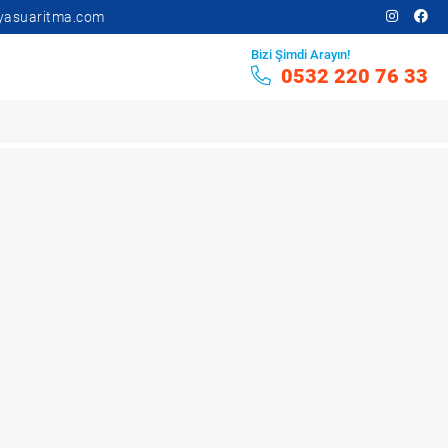
yasuaritma.com
Bizi Şimdi Arayın!
0532 220 76 33