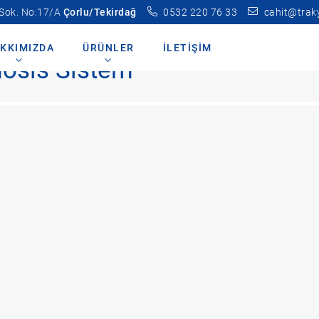
 Sok. No:17/A
Çorlu/Tekirdağ
0532 220 76 33
cahit@trak
s Sistemler
750 Litre/saat Reverse Osmosis Sistem
KKIMIZDA
ÜRÜNLER
İLETIŞIM
mosis Sistem