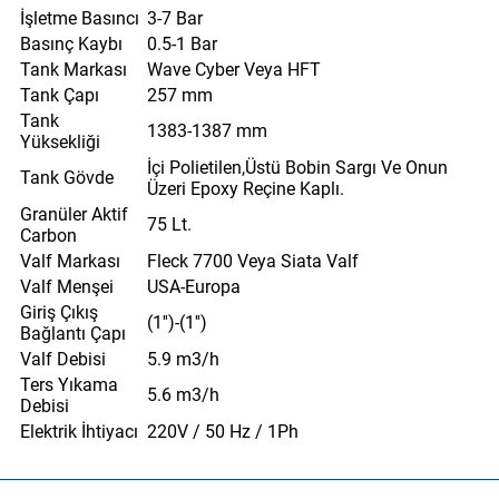
İşletme Basıncı
3-7 Bar
Basınç Kaybı
0.5-1 Bar
Tank Markası
Wave Cyber Veya HFT
Tank Çapı
257 mm
Tank
1383-1387 mm
Yüksekliği
İçi Polietilen,Üstü Bobin Sargı Ve Onun
Tank Gövde
Üzeri Epoxy Reçine Kaplı.
Granüler Aktif
75 Lt.
Carbon
Valf Markası
Fleck 7700 Veya Siata Valf
Valf Menşei
USA-Europa
Giriş Çıkış
(1'')-(1'')
Bağlantı Çapı
Valf Debisi
5.9 m3/h
Ters Yıkama
5.6 m3/h
Debisi
Elektrik İhtiyacı
220V / 50 Hz / 1Ph