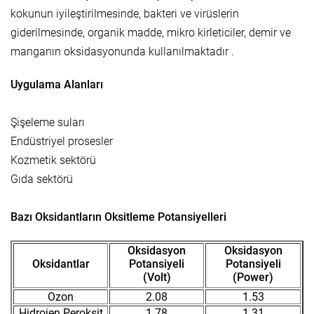
kokunun iyileştirilmesinde, bakteri ve virüslerin
giderilmesinde, organik madde, mikro kirleticiler, demir ve
manganın oksidasyonunda kullanılmaktadır .
Uygulama Alanları
Şişeleme suları
Endüstriyel prosesler
Kozmetik sektörü
Gıda sektörü
Bazı Oksidantların Oksitleme Potansiyelleri
Oksidasyon
Oksidasyon
Oksidantlar
Potansiyeli
Potansiyeli
(Volt)
(Power)
Ozon
2.08
1.53
Hidrojen Peroksit
1.78
1.31